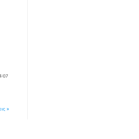
4:07
ις »