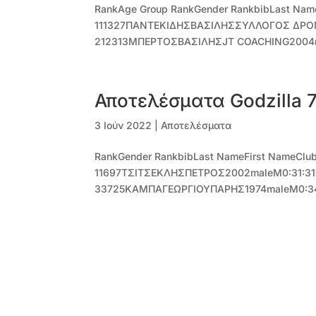
RankAge Group RankGender RankbibLast Name
111327ΠΑΝΤΕΚΙΔΗΣΒΑΣΙΛΗΣΣΥΛΛΟΓΟΣ ΔΡΟΜΕ
212313ΜΠΕΡΤΟΣΒΑΣΙΛΗΣJT COACHING2004mal
Αποτελέσματα Godzilla 
3 Ιούν 2022
|
Αποτελέσματα
RankGender RankbibLast NameFirst NameClub
11697ΤΣΙΤΣΕΚΛΗΣΠΕΤΡΟΣ2002maleM0:31:31
33725ΚΑΜΠΑΓΕΩΡΓΙΟΥΠΑΡΗΣ1974maleM0:34:5