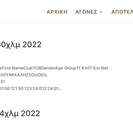
ΑΡΧΙΚΗ
ΑΓΩΝΕΣ
ΑΠΟΤΕ
30χλμ 2022
eFirst NameClubΥΟΒGenderAge Group17 Km17 Km Net
ΤΖΟΓΛΟΥΜΙΧΑΛΗΣSOUGIOL
:31
:121:50:123:24:013:24:01...
14χλμ 2022