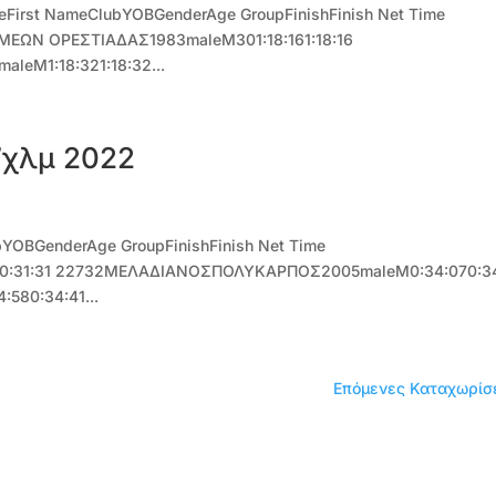
First NameClubΥΟΒGenderAge GroupFinishFinish Net Time
ΩΝ ΟΡΕΣΤΙΑΔΑΣ1983maleM301:18:161:18:16
eM1:18:321:18:32...
7χλμ 2022
ΥΟΒGenderAge GroupFinishFinish Net Time
0:31:31 22732ΜΕΛΑΔΙΑΝΟΣΠΟΛΥΚΑΡΠΟΣ2005maleM0:34:070:3
80:34:41...
Επόμενες Καταχωρίσε